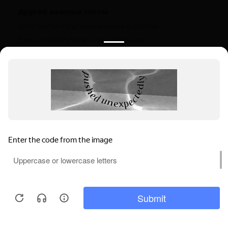
Другие важные тесты
ДНК-тесты на установление родства
Дедушка/бабушка — внук/внучка
Полезная информация
О компании
Цены
Вопрос-ответ (FAQ)
Контакты
Инструкции
Ваш регион:
Кировск
Выбрать регион
Мы используем файлы cookie, чтобы
Кировск, Советская ул., 3
обеспечивать правильную работу нашего
Пн-Вс: 9.00-22.00
веб-сайта и анализировать сетевой
Понятно