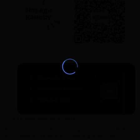
По выставленному счету.
Компания «Ралзо» является ведущей в области ДНК-
исследований. Выберите удобный для вас способ