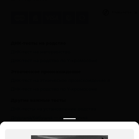
Privacy notice
ДНК-тесты на родство
ДНК-тест на материнство
ДНК-тест на родство по Y-хромосоме
Этническое происхождение
ДНК-тест на этническое происхождение в
ДНК-тест на родство по Y-хромосоме
Другие важные тесты
ДНК-тесты на установление родства
Дедушка/бабушка — внук/внучка
Полезная информация
О компании