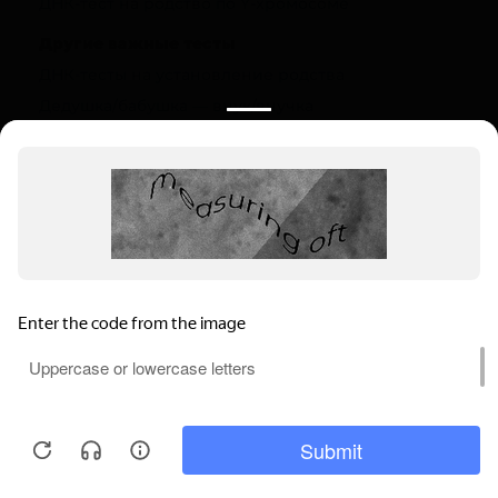
ДНК-тест на родство по Y-хромосоме
Другие важные тесты
ДНК-тесты на установление родства
Дедушка/бабушка — внук/внучка
Полезная информация
О компании
Цены
Вопрос-ответ (FAQ)
Контакты
Инструкции
Ваш регион:
Кировск
Выбрать регион
Мы используем файлы cookie, чтобы
Кировск, Советская ул., 3
обеспечивать правильную работу нашего
Пн-Вс: 9.00-22.00