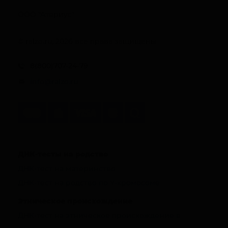
ООО "Атериус"
© ralzo.ru, 2026 все права защищены
8(800)707-24-79
info@ralzo.ru
ДНК-тесты на родство
ДНК-тест на материнство
ДНК-тест на родство по Y-хромосоме
Этническое происхождение
ДНК-тест на этническое происхождение в