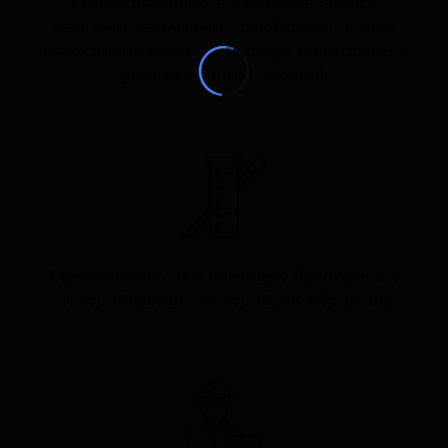
Самостоятельно, воспользовавшись
ватными палочками, приобретенными в
ближайшей аптеке (подойдут стандартные
ушные ватные палочки).
Самостоятельно: с помощью бесплатного
набора Ralzo для забора ДНК-образцов.