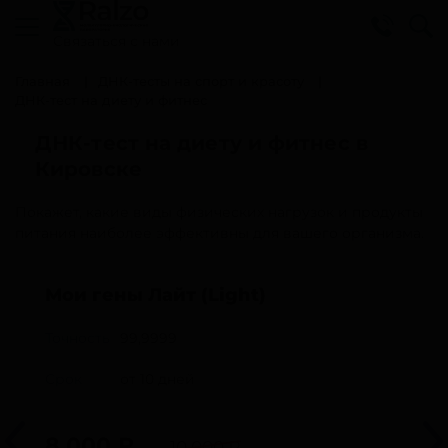
Cвязаться с нами
Главная
ДНК-тесты на спорт и красоту
ДНК-тест на диету и фитнес
ДНК-тест на диету и фитнес в
Кировске
Покажет, какие виды физических нагрузок и продукты
питания наиболее эффективны для вашего организма.
Мои гены Лайт (Light)
Точность
99,9999
Срок
от 10 дней
8 000
₽
10 000 ₽