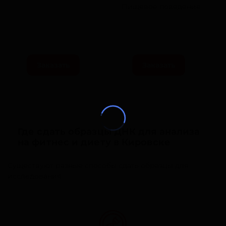
Пищевое поведение
Заказать
Заказать
Где сдать образцы ДНК для анализа
на фитнес и диету в Кировске
Существуют разные способы сдать образцы для
исследования