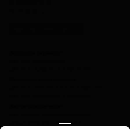
8(800)707-24-79
info@ralzo.ru
ДНК-тесты на родство
ДНК-тест на материнство
ДНК-тест на родство по Y-хромосоме
Этническое происхождение
ДНК-тест на этническое происхождение в
ДНК-тест на родство по Y-хромосоме
Другие важные тесты
ДНК-тесты на установление родства
Дедушка/бабушка — внук/внучка